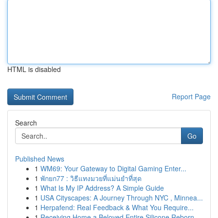
HTML is disabled
Report Page
Search
Go
Published News
1
WM69: Your Gateway to Digital Gaming Enter...
1
พักยก77 : วิธีแทงมวยที่แม่นยำที่สุด
1
What Is My IP Address? A Simple Guide
1
USA Cityscapes: A Journey Through NYC , Minnea...
1
Herpafend: Real Feedback & What You Require...
1
Receiving Home a Beloved Entire Silicone Reborn...