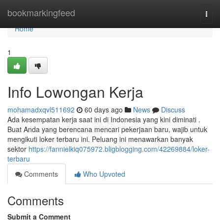
Home
bookmarkingfeed
Togg
navi
Home
1
Info Lowongan Kerja
mohamadxqvl511692
60 days ago
News
Discuss
Ada kesempatan kerja saat ini di Indonesia yang kini diminati .
Buat Anda yang berencana mencari pekerjaan baru, wajib untuk
mengikuti loker terbaru ini. Peluang ini menawarkan banyak
sektor
https://fannielkiq075972.bligblogging.com/42269884/loker-
terbaru
Comments
Who Upvoted
Comments
Submit a Comment