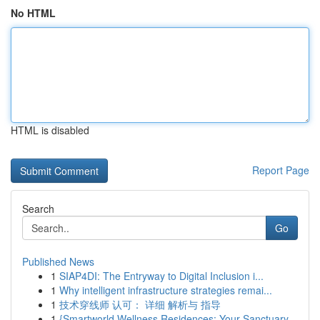
No HTML
HTML is disabled
Report Page
Search
Go
Published News
1
SIAP4DI: The Entryway to Digital Inclusion i...
1
Why intelligent infrastructure strategies remai...
1
技术穿线师 认可： 详细 解析与 指导
1
{Smartworld Wellness Residences: Your Sanctuary...