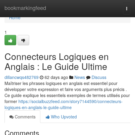
Home
bookmarkingfeed
Togg
navi
Home
1
Connecteurs Logiques en
Anglais : Le Guide Ultime
dillancwqs482769
62 days ago
News
Discuss
Maîtriser les phrases logiques en anglais est essentiel pour
développer votre expression et faire vos arguments plus précis .
Ce guide explique les essentiels exemples de termes utilisés pour
former
https://socialbuzzfeed.com/story7144590/connecteurs-
logiques-en-anglais-le-guide-ultime
Comments
Who Upvoted
Comments