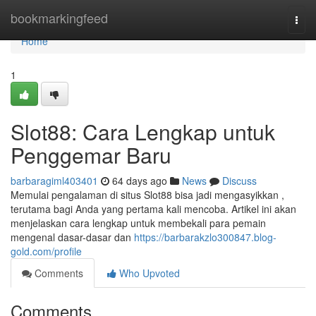
Home
bookmarkingfeed
Togg
navi
Home
1
Slot88: Cara Lengkap untuk
Penggemar Baru
barbaragiml403401
64 days ago
News
Discuss
Memulai pengalaman di situs Slot88 bisa jadi mengasyikkan ,
terutama bagi Anda yang pertama kali mencoba. Artikel ini akan
menjelaskan cara lengkap untuk membekali para pemain
mengenal dasar-dasar dan
https://barbarakzlo300847.blog-
gold.com/profile
Comments
Who Upvoted
Comments