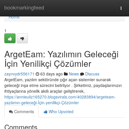
Home
bookmarkingfeed
Togg
navi
Home
1
ArgetEam: Yazılımın Geleceği
İçin Yenilikçi Çözümler
zaynvydr556171
63 days ago
News
Discuss
ArgetEam, yazılım sektöründe çığır açan sistemler sunarak
geleceği inşa etme sürecini belirliyor . Şirketimiz, paydaşlarımızın
ihtiyaçlarına yönelik akıllı araçlar geliştirerek,
https://annieuliz165270.blogsvirals.com/40283894/argeteam-
yazılımın-geleceği-İçin-yenilikçi-Çözümler
Comments
Who Upvoted
Comments