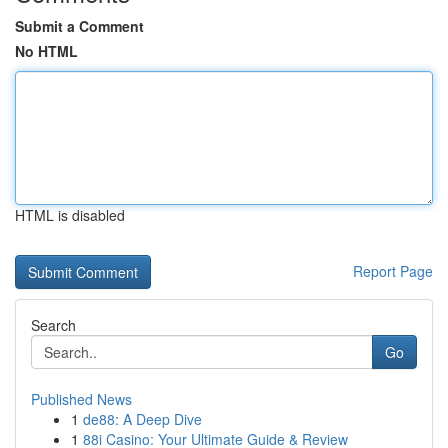
Submit a Comment
No HTML
HTML is disabled
Report Page
Search
Go
Published News
1
de88: A Deep Dive
1
88i Casino: Your Ultimate Guide & Review