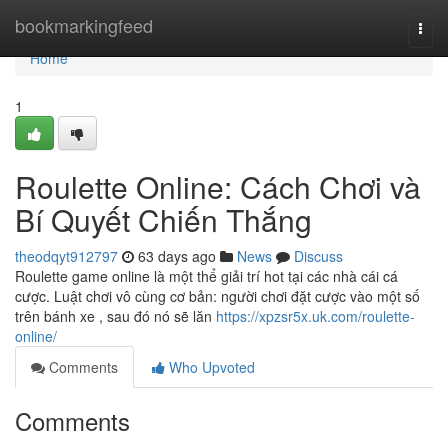
Home
bookmarkingfeed
Togg
navi
Home
1
Roulette Online: Cách Chơi và
Bí Quyết Chiến Thắng
theodqyt912797
63 days ago
News
Discuss
Roulette game online là một thể giải trí hot tại các nhà cái cá
cược. Luật chơi vô cùng cơ bản: người chơi đặt cược vào một số
trên bánh xe , sau đó nó sẽ lăn
https://xpzsr5x.uk.com/roulette-
online/
Comments
Who Upvoted
Comments