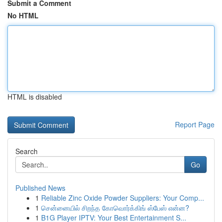
Submit a Comment
No HTML
HTML is disabled
Report Page
Search
Go
Published News
1
Reliable Zinc Oxide Powder Suppliers: Your Comp...
1
சென்னையில் சிறந்த கோவொர்க்கிங் ஸ்பேஸ் என்ன?
1
B1G Player IPTV: Your Best Entertainment S...