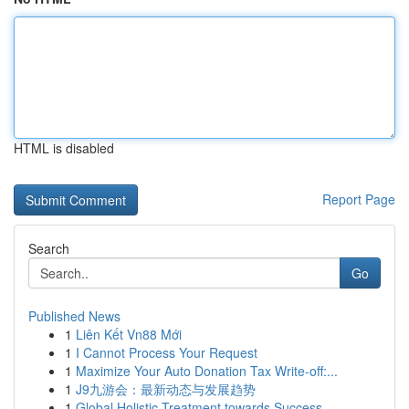
HTML is disabled
Report Page
Search
Go
Published News
1
Liên Kết Vn88 Mới
1
I Cannot Process Your Request
1
Maximize Your Auto Donation Tax Write-off:...
1
J9九游会：最新动态与发展趋势
1
Global Holistic Treatment towards Success...