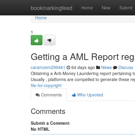
Home
bookmarkingfeed
Home
New
Submit
Home
1
Getting a AML Report reg
caramzem299461
64 days ago
News
Discuss
Obtaining a Anti-Money Laundering report pertaining to
Usually , platforms are compelled to generate these re
file-for-copyright
Comments
Who Upvoted
Comments
Submit a Comment
No HTML