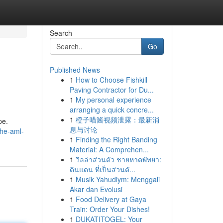
Search
Go
Published News
1
How to Choose Fishkill
Paving Contractor for Du...
1
My personal experience
arranging a quick concre...
1
橙子喵酱视频泄露：最新消
pe.
息与讨论
the-aml-
1
Finding the Right Banding
Material: A Comprehen...
1
วิลล่าส่วนตัว ชายหาดพัทยา:
ดินแดน ที่เป็นส่วนตั...
1
Musik Yahudiym: Menggali
Akar dan Evolusi
1
Food Delivery at Gaya
Train: Order Your Dishes!
1
DUKATITOGEL: Your