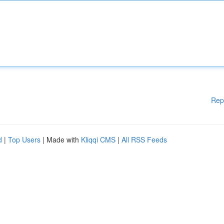
Rep
d
|
Top Users
| Made with
Kliqqi CMS
|
All RSS Feeds