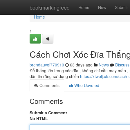
Home
bookmarkingfeed
Home
New
Submit
Home
1
Cách Chơi Xóc Đĩa Thắng
brendauvql770910
63 days ago
News
Discuss
Để thắng lớn trong xóc đĩa , không chỉ cần may mắn , 
dân tin rằng sử dụng chiến
https://xtwplj.uk.com/cach-
Comments
Who Upvoted
Comments
Submit a Comment
No HTML