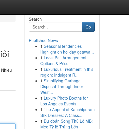
Search
Go
Published News
1
Seasonal tendencies
iỏi
Highlight on holiday getawa...
1
Local Bail Arrangement
Options & Price
1
Luxurious Treatment in this
. Nhiều
region: Indulgent R...
1
Simplifying Garbage
Disposal Through Inner
West...
1
Luxury Photo Booths for
Los Angeles Events
1
The Appeal of Kanchipuram
Silk Dresses: A Class...
1
Dự đoán Song Thủ Lô MB:
Mẹo Tỷ lệ Trúng Lớn