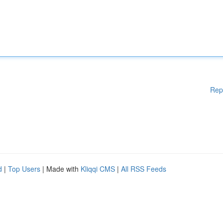
Rep
d
|
Top Users
| Made with
Kliqqi CMS
|
All RSS Feeds