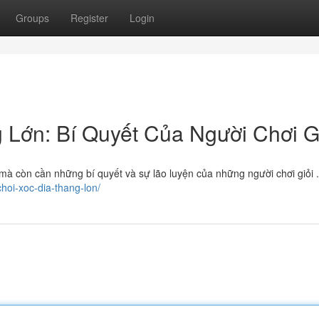
Groups
Register
Login
 Lớn: Bí Quyết Của Người Chơi G
mà còn cần những bí quyết và sự lão luyện của những người chơi giỏi 
choi-xoc-dia-thang-lon/