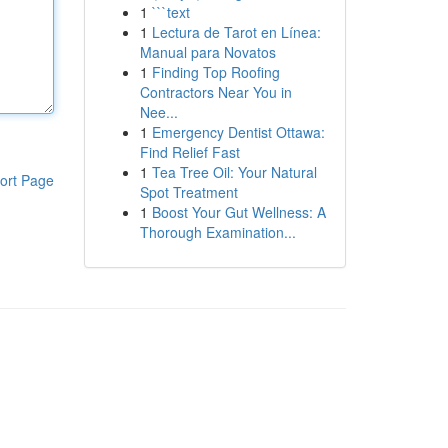
1
```text
1
Lectura de Tarot en Línea:
Manual para Novatos
1
Finding Top Roofing
Contractors Near You in
Nee...
1
Emergency Dentist Ottawa:
Find Relief Fast
1
Tea Tree Oil: Your Natural
ort Page
Spot Treatment
1
Boost Your Gut Wellness: A
Thorough Examination...