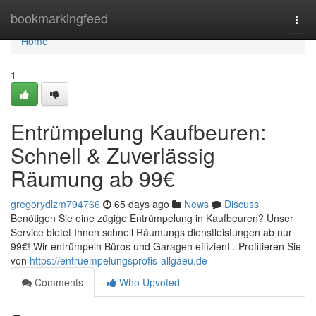
Home
bookmarkingfeed
Togg
navi
Home
1
Entrümpelung Kaufbeuren:
Schnell & Zuverlässig
Räumung ab 99€
gregorydlzm794766
65 days ago
News
Discuss
Benötigen Sie eine zügige Entrümpelung in Kaufbeuren? Unser
Service bietet Ihnen schnell Räumungs dienstleistungen ab nur
99€! Wir entrümpeln Büros und Garagen effizient . Profitieren Sie
von
https://entruempelungsprofis-allgaeu.de
Comments
Who Upvoted