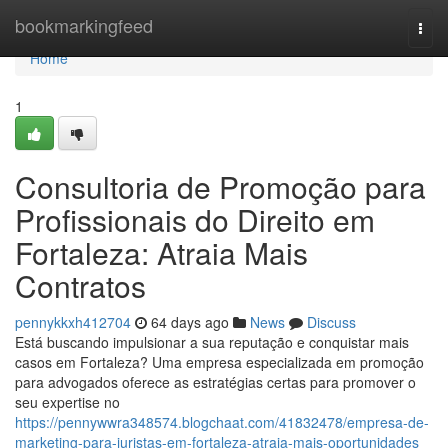
Home
bookmarkingfeed
Togg
navi
Home
1
Consultoria de Promoção para
Profissionais do Direito em
Fortaleza: Atraia Mais
Contratos
pennykkxh412704
64 days ago
News
Discuss
Está buscando impulsionar a sua reputação e conquistar mais
casos em Fortaleza? Uma empresa especializada em promoção
para advogados oferece as estratégias certas para promover o
seu expertise no
https://pennywwra348574.blogchaat.com/41832478/empresa-de-
marketing-para-juristas-em-fortaleza-atraia-mais-oportunidades