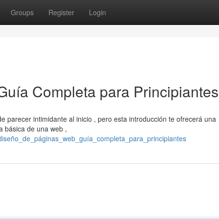
Groups
Register
Login
Guía Completa para Principiantes
arecer intimidante al inicio , pero esta introducción te ofrecerá una
a básica de una web ,
2/diseño_de_páginas_web_guía_completa_para_principiantes