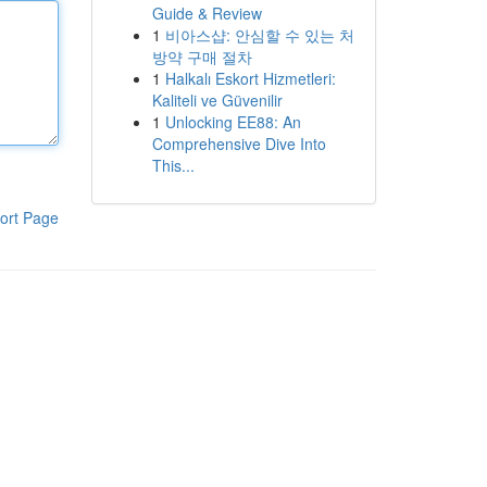
Guide & Review
1
비아스샵: 안심할 수 있는 처
방약 구매 절차
1
Halkalı Eskort Hizmetleri:
Kaliteli ve Güvenilir
1
Unlocking EE88: An
Comprehensive Dive Into
This...
ort Page