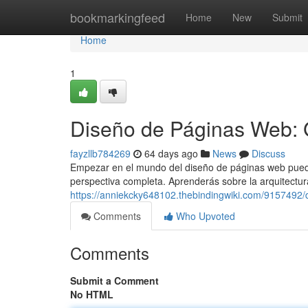
Home
bookmarkingfeed
Home
New
Submit
Home
1
Diseño de Páginas Web: 
fayzllb784269
64 days ago
News
Discuss
Empezar en el mundo del diseño de páginas web puede p
perspectiva completa. Aprenderás sobre la arquitectur
https://anniekcky648102.thebindingwiki.com/915749
Comments
Who Upvoted
Comments
Submit a Comment
No HTML