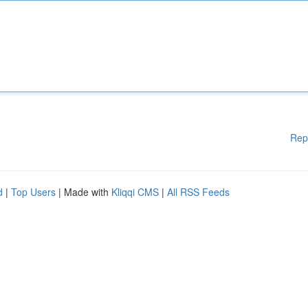
Rep
d
|
Top Users
| Made with
Kliqqi CMS
|
All RSS Feeds