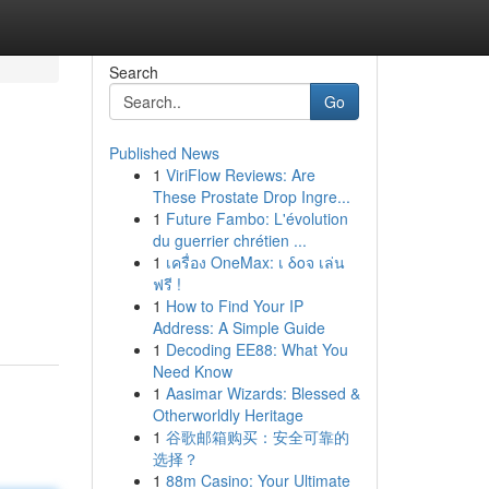
Search
Go
Published News
1
ViriFlow Reviews: Are
These Prostate Drop Ingre...
1
Future Fambo: L'évolution
du guerrier chrétien ...
1
เครื่อง OneMax: เ δοจ เล่น
ฟรี !
1
How to Find Your IP
Address: A Simple Guide
1
Decoding EE88: What You
Need Know
1
Aasimar Wizards: Blessed &
Otherworldly Heritage
1
谷歌邮箱购买：安全可靠的
选择？
1
88m Casino: Your Ultimate