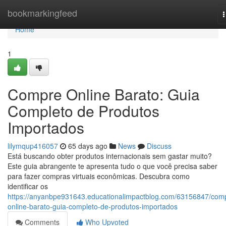
Home
bookmarkingfeed
n
Home
1
Compre Online Barato: Guia
Completo de Produtos
Importados
lilymqup416057
65 days ago
News
Discuss
Está buscando obter produtos internacionais sem gastar muito?
Este guia abrangente te apresenta tudo o que você precisa saber
para fazer compras virtuais econômicas. Descubra como
identificar os
https://anyanbpe931643.educationalimpactblog.com/63156847/com
online-barato-guia-completo-de-produtos-importados
Comments
Who Upvoted