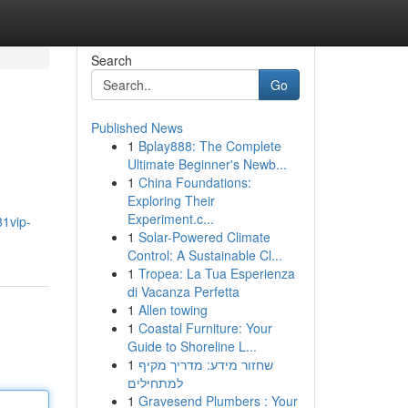
Search
Go
Published News
1
Bplay888: The Complete
Ultimate Beginner's Newb...
1
China Foundations:
Exploring Their
Experiment.c...
1vip-
1
Solar-Powered Climate
Control: A Sustainable Cl...
1
Tropea: La Tua Esperienza
di Vacanza Perfetta
1
Allen towing
1
Coastal Furniture: Your
Guide to Shoreline L...
1
שחזור מידע: מדריך מקיף
למתחילים
1
Gravesend Plumbers : Your