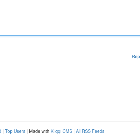
Rep
d
|
Top Users
| Made with
Kliqqi CMS
|
All RSS Feeds