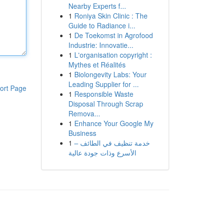
Nearby Experts f...
1
Roniya Skin Clinic : The
Guide to Radiance i...
1
De Toekomst in Agrofood
Industrie: Innovatie...
1
L'organisation copyright :
Mythes et Réalités
1
Biolongevity Labs: Your
Leading Supplier for ...
ort Page
1
Responsible Waste
Disposal Through Scrap
Remova...
1
Enhance Your Google My
Business
1
خدمة تنظيف في الطائف –
الأسرع وذات جودة عالية