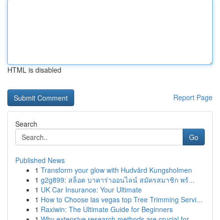
HTML is disabled
Report Page
Search
Go
Published News
1
Transform your glow with Hudvård Kungsholmen
1
g2g899: สล็อต บาคาร่าออนไลน์ สมัครสมาชิก พร้...
1
UK Car Insurance: Your Ultimate
1
How to Choose las vegas top Tree Trimming Servi...
1
Raxiwin: The Ultimate Guide for Beginners
1
Why extensive research methods are crucial for ...