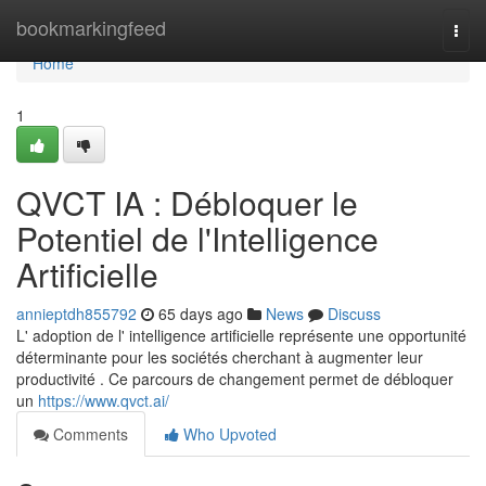
Home
bookmarkingfeed
Togg
navi
Home
1
QVCT IA : Débloquer le
Potentiel de l'Intelligence
Artificielle
annieptdh855792
65 days ago
News
Discuss
L' adoption de l' intelligence artificielle représente une opportunité
déterminante pour les sociétés cherchant à augmenter leur
productivité . Ce parcours de changement permet de débloquer
un
https://www.qvct.ai/
Comments
Who Upvoted