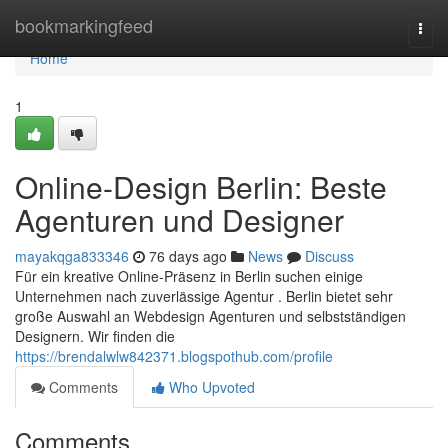
Home
bookmarkingfeed
Togg
navi
Home
1
Online-Design Berlin: Beste
Agenturen und Designer
mayakqga833346
76 days ago
News
Discuss
Für ein kreative Online-Präsenz in Berlin suchen einige
Unternehmen nach zuverlässige Agentur . Berlin bietet sehr
große Auswahl an Webdesign Agenturen und selbstständigen
Designern. Wir finden die
https://brendalwlw842371.blogspothub.com/profile
Comments
Who Upvoted
Comments