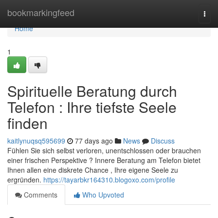
Home
bookmarkingfeed
Togg
navi
Home
1
Spirituelle Beratung durch
Telefon : Ihre tiefste Seele
finden
kaitlynuqsq595699
77 days ago
News
Discuss
Fühlen Sie sich selbst verloren, unentschlossen oder brauchen
einer frischen Perspektive ? Innere Beratung am Telefon bietet
Ihnen allen eine diskrete Chance , Ihre eigene Seele zu
ergründen.
https://tayarbkr164310.blogoxo.com/profile
Comments
Who Upvoted