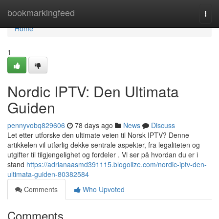
Home
bookmarkingfeed
Togg
navi
Home
1
Nordic IPTV: Den Ultimata
Guiden
pennyvobq829606
78 days ago
News
Discuss
Let etter utforske den ultimate veien til Norsk IPTV? Denne
artikkelen vil utførlig dekke sentrale aspekter, fra legaliteten og
utgifter til tilgjengelighet og fordeler . Vi ser på hvordan du er i
stand
https://adrianaasmd391115.blogolize.com/nordic-iptv-den-
ultimata-guiden-80382584
Comments
Who Upvoted
Comments