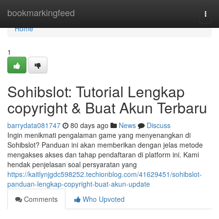
Home
bookmarkingfeed
Togg
navi
Home
1
Sohibslot: Tutorial Lengkap
copyright & Buat Akun Terbaru
barrydata081747
80 days ago
News
Discuss
Ingin menikmati pengalaman game yang menyenangkan di
Sohibslot? Panduan ini akan memberikan dengan jelas metode
mengakses akses dan tahap pendaftaran di platform ini. Kami
hendak penjelasan soal persyaratan yang
https://kaitlynjgdc598252.techionblog.com/41629451/sohibslot-
panduan-lengkap-copyright-buat-akun-update
Comments
Who Upvoted