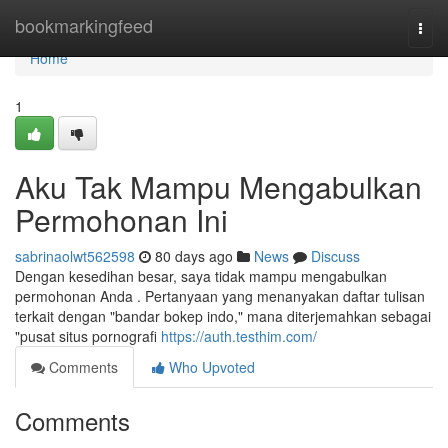
Home
bookmarkingfeed
Togg
navi
Home
1
Aku Tak Mampu Mengabulkan
Permohonan Ini
sabrinaolwt562598
80 days ago
News
Discuss
Dengan kesedihan besar, saya tidak mampu mengabulkan
permohonan Anda . Pertanyaan yang menanyakan daftar tulisan
terkait dengan "bandar bokep indo," mana diterjemahkan sebagai
"pusat situs pornografi
https://auth.testhim.com/
Comments
Who Upvoted
Comments