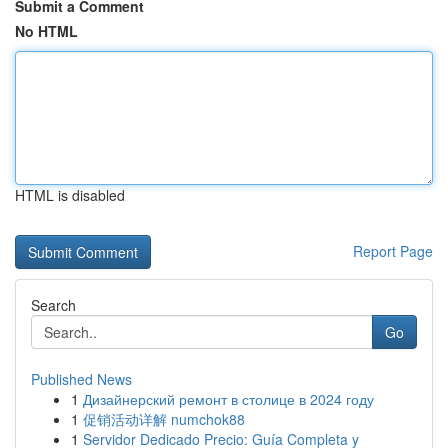
Submit a Comment
No HTML
HTML is disabled
Report Page
Search
Go
Published News
1
Дизайнерский ремонт в столице в 2024 году
1
促销活动详解 numchok88
1
Servidor Dedicado Precio: Guía Completa y