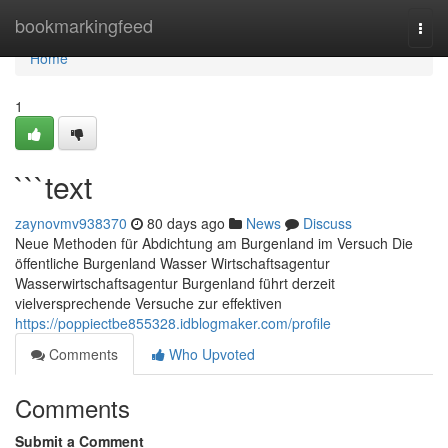
Home
bookmarkingfeed
Togg
navi
Home
1
```text
zaynovmv938370
80 days ago
News
Discuss
Neue Methoden für Abdichtung am Burgenland im Versuch Die
öffentliche Burgenland Wasser Wirtschaftsagentur
Wasserwirtschaftsagentur Burgenland führt derzeit
vielversprechende Versuche zur effektiven
https://poppiectbe855328.idblogmaker.com/profile
Comments
Who Upvoted
Comments
Submit a Comment