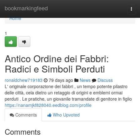
Home
bookmarkingfeed
Togg
navi
Home
1
Antico Ordine dei Fabbri:
Radici e Simboli Perduti
ronaldchew719183
79 days ago
News
Discuss
L' originale corporazione dei fabbri , un tempo potente pilastro
delle città, cela dietro un retaggio di origini e emblemi ormai
perduti . Le pratiche, un giovanile tramandate di genitore in figlio
https://nanamjkf828040.eedblog.com/profile
Comments
Who Upvoted
Comments