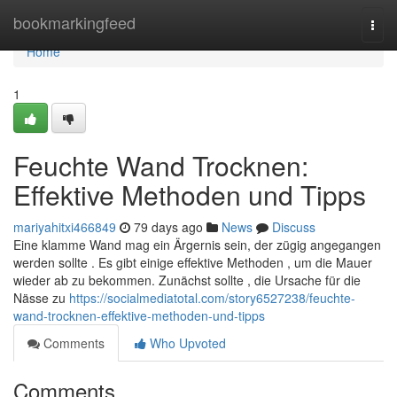
Home
bookmarkingfeed
Togg
navi
Home
1
Feuchte Wand Trocknen:
Effektive Methoden und Tipps
mariyahitxi466849
79 days ago
News
Discuss
Eine klamme Wand mag ein Ärgernis sein, der zügig angegangen
werden sollte . Es gibt einige effektive Methoden , um die Mauer
wieder ab zu bekommen. Zunächst sollte , die Ursache für die
Nässe zu
https://socialmediatotal.com/story6527238/feuchte-
wand-trocknen-effektive-methoden-und-tipps
Comments
Who Upvoted
Comments