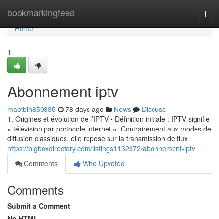
Home
bookmarkingfeed
Togg
navi
Home
1
Abonnement iptv
maetbih850835
78 days ago
News
Discuss
1. Origines et évolution de l’IPTV • Définition initiale : IPTV signifie
« télévision par protocole Internet ». Contrairement aux modes de
diffusion classiques, elle repose sur la transmission de flux
https://bigboxdirectory.com/listings1132672/abonnement-iptv
Comments
Who Upvoted
Comments
Submit a Comment
No HTML