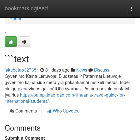
Home
bookmarkingfeed
Togg
navi
Home
1
```text
jakubetao327651
81 days ago
News
Discuss
Gyvenimo Kaina Lietuvoje: Biudžetas ir Patarimai Lietuvoje
gyvenimo kaina šiuo metu yra pakankamai nei keli metus, todėl
pinigų planavimas gali būti itin svarbus . Asmuo privalo nustatyti
įvairius
https://pumpkinabroad.com/lithuania-travel-guide-for-
international-students/
Comments
Who Upvoted
Comments
Submit a Comment