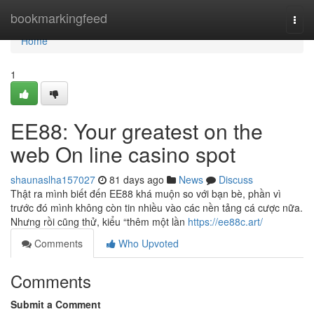
Home
bookmarkingfeed
Togg
navi
Home
1
EE88: Your greatest on the
web On line casino spot
shaunaslha157027
81 days ago
News
Discuss
Thật ra mình biết đến EE88 khá muộn so với bạn bè, phần vì
trước đó mình không còn tin nhiều vào các nền tảng cá cược nữa.
Nhưng rồi cũng thử, kiểu “thêm một lần
https://ee88c.art/
Comments
Who Upvoted
Comments
Submit a Comment