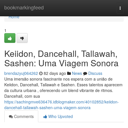
Home
bookmarkingfeed
Togg
navi
Home
1
Keiidon, Dancehall, Tallawah,
Sashen: Uma Viagem Sonora
brendazyuj064262
82 days ago
News
Discuss
Uma imersão sonora fascinante nos espera com a união de
Keiidon, Dancehall, Tallawah e Sashen. Esses talentos aparecem
da cultura urbana , oferecendo um blend vibrante de ritmos.
Dancehall, com sua
https://sachingmve636476.idblogmaker.com/40102852/keiidon-
dancehall-tallawah-sashen-uma-viagem-sonora
Comments
Who Upvoted