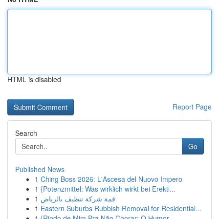
HTML is disabled
Report Page
Search
Go
Published News
1
Ching Boss 2026: L'Ascesa del Nuovo Impero
1
{Potenzmittel: Was wirklich wirkt bei Erekti...
1
قمة شركة تنظيف بالرياض
1
Eastern Suburbs Rubbish Removal for Residential...
1
{Rindo de Mim Pra Não Chorar: O Humor