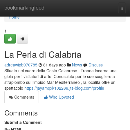
Home
bookmarkingfeed
Togg
navi
Home
1
La Perla di Calabria
adreawipb970785
81 days ago
News
Discuss
Situata nel cuore della Costa Calabrese , Tropea incarna una
gioia per i visitatori di arte. Conosciuta per le sue scogliere a
strapiombo sul limpido Mar Mediterraneo , la località offre un
spettacolo
https://jayamqxk102266.jts-blog.com/profile
Comments
Who Upvoted
Comments
Submit a Comment
No HTML