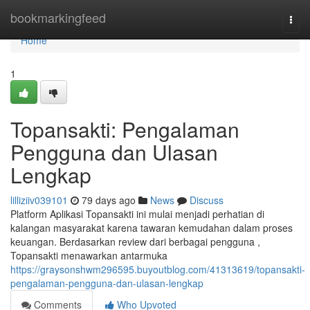
Home
bookmarkingfeed
Togg
navi
Home
1
Topansakti: Pengalaman
Pengguna dan Ulasan
Lengkap
lilliziiv039101
79 days ago
News
Discuss
Platform Aplikasi Topansakti ini mulai menjadi perhatian di
kalangan masyarakat karena tawaran kemudahan dalam proses
keuangan. Berdasarkan review dari berbagai pengguna ,
Topansakti menawarkan antarmuka
https://graysonshwm296595.buyoutblog.com/41313619/topansakti-
pengalaman-pengguna-dan-ulasan-lengkap
Comments
Who Upvoted