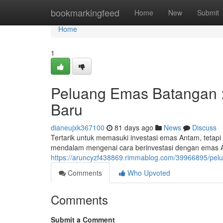
Home
bookmarkingfeed
Home
New
Submit
Home
1
Peluang Emas Batangan :
Baru
dianeujxk367100
81 days ago
News
Discuss
Tertarik untuk memasuki investasi emas Antam, tetapi
mendalam mengenai cara berinvestasi dengan emas A
https://aruncyzf438869.rimmablog.com/39966895/pelu
Comments
Who Upvoted
Comments
Submit a Comment