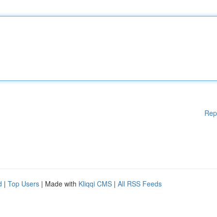
Rep
d
|
Top Users
| Made with
Kliqqi CMS
|
All RSS Feeds