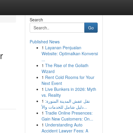
Search
Go
Published News
1
Layanan Penjualan
r
Website: Optimalkan Konversi
...
1
The Rise of the Goliath
Wizard
1
Rent Cold Rooms for Your
Next Event
1
Live Bunkers in 2026: Myth
vs. Reality
1
نقل عفش المدينة المنورة:
دليل شامل للخدمات والأ...
1
Tradie Online Presences:
Gain New Customers: On...
1
Understanding Auto
Accident Lawyer Fees: A