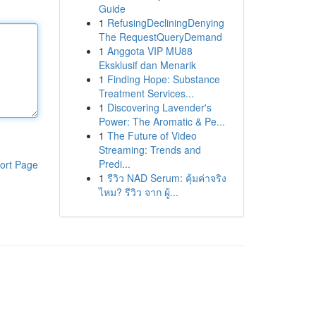
Guide
1
RefusingDecliningDenying
The RequestQueryDemand
1
Anggota VIP MU88
Eksklusif dan Menarik
1
Finding Hope: Substance
Treatment Services...
1
Discovering Lavender's
Power: The Aromatic & Pe...
1
The Future of Video
Streaming: Trends and
Predi...
ort Page
1
รีวิว NAD Serum: คุ้มค่าจริง
ไหม? รีวิว จาก ผู้...