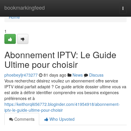
Home
bookmarkingfeed
Togg
navi
Home
1
Abonnement IPTV: Le Guide
Ultime pour choisir
phoebeyljr473277
81 days ago
News
Discuss
Vous recherchez désirez vouliez un abonnement offre service
IPTV idéal parfait adapté ? Ce guide article dossier ultime vous va
est aide à définir identifier comprendre vos besoins exigences
préférences et à
https://keithorql656772.bloginder.com/41954918/abonnement-
iptv-le-guide-ultime-pour-choisir
Comments
Who Upvoted