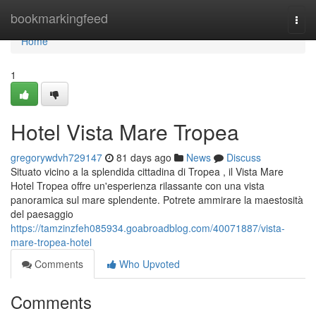
Home
bookmarkingfeed
Togg
navi
Home
1
Hotel Vista Mare Tropea
gregorywdvh729147
81 days ago
News
Discuss
Situato vicino a la splendida cittadina di Tropea , il Vista Mare
Hotel Tropea offre un'esperienza rilassante con una vista
panoramica sul mare splendente. Potrete ammirare la maestosità
del paesaggio
https://tamzinzfeh085934.goabroadblog.com/40071887/vista-
mare-tropea-hotel
Comments
Who Upvoted
Comments