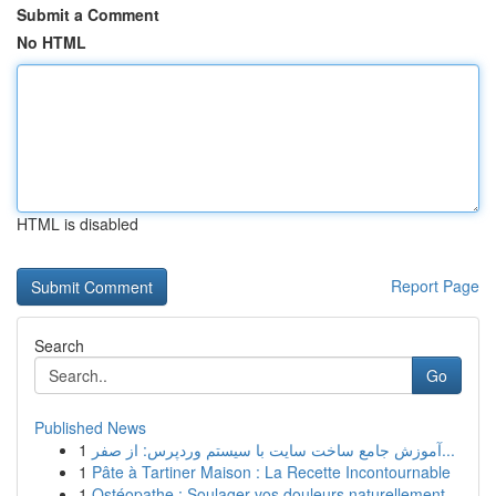
Submit a Comment
No HTML
HTML is disabled
Report Page
Search
Go
Published News
1
آموزش جامع ساخت سایت با سیستم وردپرس: از صفر...
1
Pâte à Tartiner Maison : La Recette Incontournable
1
Ostéopathe : Soulager vos douleurs naturellement