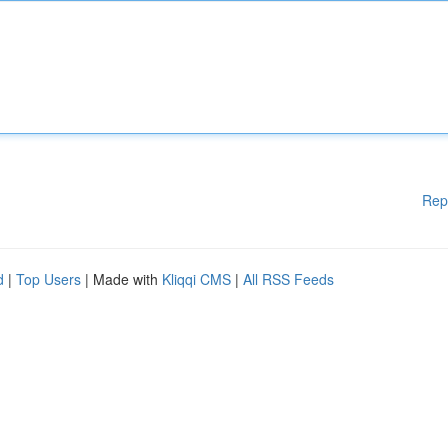
Rep
d
|
Top Users
| Made with
Kliqqi CMS
|
All RSS Feeds