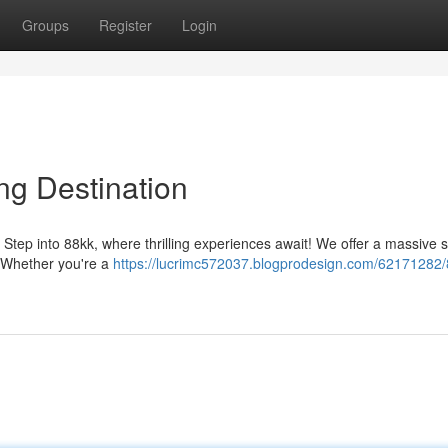
Groups
Register
Login
ng Destination
? Step into 88kk, where thrilling experiences await! We offer a massive s
s. Whether you're a
https://lucrimc572037.blogprodesign.com/62171282/