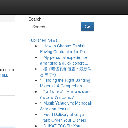
Search
Go
Published News
1
How to Choose Fishkill
Paving Contractor for Du...
1
My personal experience
arranging a quick concre...
1
橙子喵酱视频泄露：最新消
election
息与讨论
88kk-
1
Finding the Right Banding
Material: A Comprehen...
1
วิลล่าส่วนตัว ชายหาดพัทยา:
ดินแดน ที่เป็นส่วนตั...
1
Musik Yahudiym: Menggali
Akar dan Evolusi
1
Food Delivery at Gaya
Train: Order Your Dishes!
1
DUKATITOGEL: Your