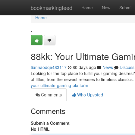
Home
bookmarkingfeed
Home
New
Submit
Home
1
88kk: Your Ultimate Gami
tiannaodqe483117
80 days ago
News
Discuss
Looking for the top place to fulfill your gaming desires
of titles, from the newest releases to timeless classic
your-ultimate-gaming-platform
Comments
Who Upvoted
Comments
Submit a Comment
No HTML