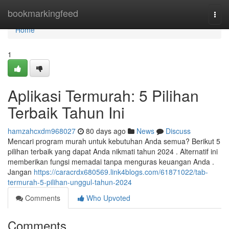
Home
bookmarkingfeed
Togg
navi
Home
1
Aplikasi Termurah: 5 Pilihan
Terbaik Tahun Ini
hamzahcxdm968027
80 days ago
News
Discuss
Mencari program murah untuk kebutuhan Anda semua? Berikut 5
pilihan terbaik yang dapat Anda nikmati tahun 2024 . Alternatif ini
memberikan fungsi memadai tanpa menguras keuangan Anda .
Jangan
https://caracrdx680569.link4blogs.com/61871022/tab-
termurah-5-pilihan-unggul-tahun-2024
Comments
Who Upvoted
Comments