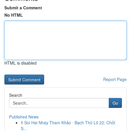
Submit a Comment
No HTML
HTML is disabled
Report Page
Search
Go
Published News
1
Soi Hai Nháy Tham Khảo · Bạch Thủ Lô 22: Chốt
S...