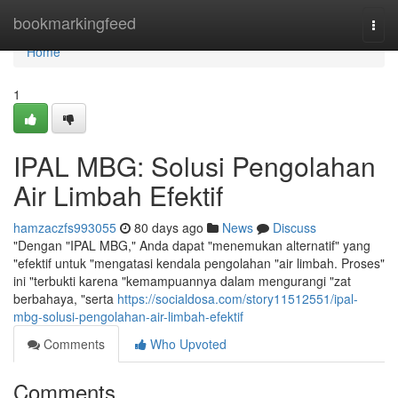
Home
bookmarkingfeed
Togg
navi
Home
1
IPAL MBG: Solusi Pengolahan
Air Limbah Efektif
hamzaczfs993055
80 days ago
News
Discuss
"Dengan "IPAL MBG," Anda dapat "menemukan alternatif" yang
"efektif untuk "mengatasi kendala pengolahan "air limbah. Proses"
ini "terbukti karena "kemampuannya dalam mengurangi "zat
berbahaya, "serta
https://socialdosa.com/story11512551/ipal-
mbg-solusi-pengolahan-air-limbah-efektif
Comments
Who Upvoted
Comments