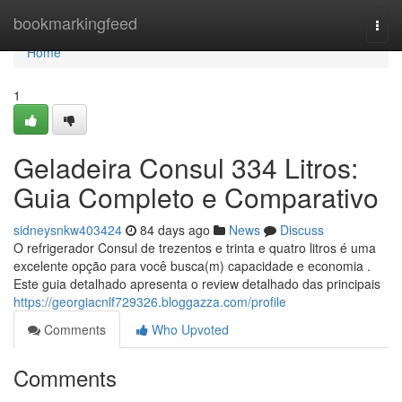
Home
bookmarkingfeed
Togg
navi
Home
1
Geladeira Consul 334 Litros:
Guia Completo e Comparativo
sidneysnkw403424
84 days ago
News
Discuss
O refrigerador Consul de trezentos e trinta e quatro litros é uma
excelente opção para você busca(m) capacidade e economia .
Este guia detalhado apresenta o review detalhado das principais
https://georgiacnlf729326.bloggazza.com/profile
Comments
Who Upvoted
Comments