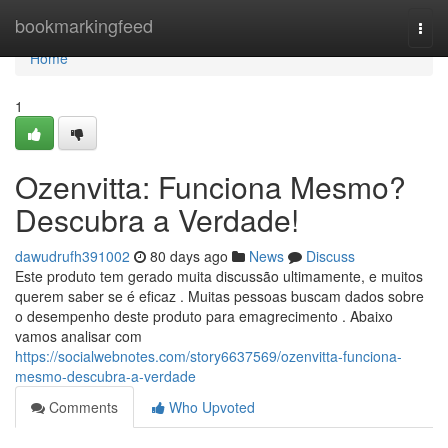
Home
bookmarkingfeed
Togg
navi
Home
1
Ozenvitta: Funciona Mesmo?
Descubra a Verdade!
dawudrufh391002
80 days ago
News
Discuss
Este produto tem gerado muita discussão ultimamente, e muitos
querem saber se é eficaz . Muitas pessoas buscam dados sobre
o desempenho deste produto para emagrecimento . Abaixo
vamos analisar com
https://socialwebnotes.com/story6637569/ozenvitta-funciona-
mesmo-descubra-a-verdade
Comments
Who Upvoted