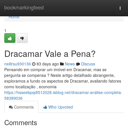
Home
bookmarkingfeed
Togg
navi
Home
1
Dracamar Vale a Pena?
neillrsu930136
83 days ago
News
Discuss
Pensando em comprar um imóvel em Dracamar, mas se
pergunta se compensa ? Neste artigo detalhado abrangente,
exploramos a fundo os aspectos de Dracamar, avaliando fatores
como localização , economia
https://haseebpqdt512028.isblog.net/dracamar-análise-completa-
58389036
Comments
Who Upvoted
Comments