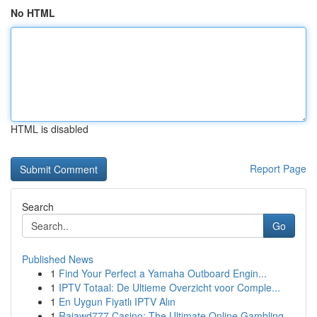
No HTML
HTML is disabled
Report Page
Search
Go
Published News
1
Find Your Perfect a Yamaha Outboard Engin...
1
IPTV Totaal: De Ultieme Overzicht voor Comple...
1
En Uygun Fiyatlı IPTV Alın
1
Rajawd777 Casino: The Ultimate Online Gambling ...