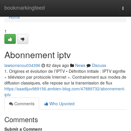
Home
bookmarkingfeed
Togg
navi
Home
1
Abonnement iptv
lawsonsnou034396
82 days ago
News
Discuss
1. Origines et évolution de l’IPTV • Définition initiale : IPTV signifie
« télévision par protocole Internet ». Contrairement aux modes de
diffusion classiques, elle repose sur la transmission de flux
https://saadijuv989156.ambien-blog.com/47889732/abonnement-
iptv
Comments
Who Upvoted
Comments
Submit a Comment