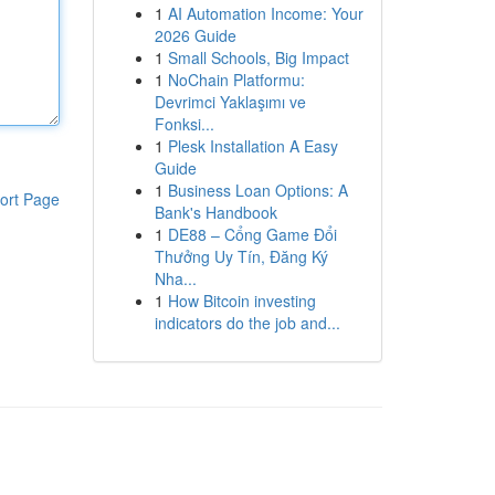
1
AI Automation Income: Your
2026 Guide
1
Small Schools, Big Impact
1
NoChain Platformu:
Devrimci Yaklaşımı ve
Fonksi...
1
Plesk Installation A Easy
Guide
1
Business Loan Options: A
ort Page
Bank's Handbook
1
DE88 – Cổng Game Đổi
Thưởng Uy Tín, Đăng Ký
Nha...
1
How Bitcoin investing
indicators do the job and...