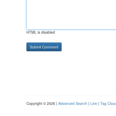
HTML is disabled
Copyright © 2026 |
Advanced Search
|
Live
|
Tag Clou