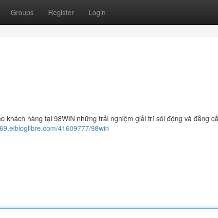
Groups
Register
Login
o khách hàng tại 98WIN những trải nghiệm giải trí sôi động và đẳng cấ
869.elbloglibre.com/41609777/98win