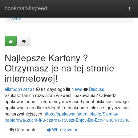
Home
bookmarkingfeed
Togg
navi
Home
1
Najlepsze Kartony ?
Otrzymasz je na tej stronie
internetowej!
ellatbqb124131
81 days ago
News
Discuss
Szukasz tanich rozwiązań w kwestii pakowania? Odwiedź
opakowaniadeal – oferujemy duży asortyment niskokosztowego
opakowania na dla każdego! To doskonałe miejsce, gdy szukasz
najkorzystniejszych
https://opakowaniadeal.pl/pl/p/Slomka-
papierowa-20cm-fi-8-czarna-150szt-Enjoy-Be-Eco-16484/13346
Comments
Who Upvoted