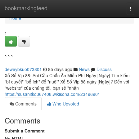
Home
bookmarkingfeed
Togg
navi
Home
1
```
deweybkuo073801
85 days ago
News
Discuss
Xổ Số Vip 88: Soi Cầu Chắc Ăn Miễn Phí Ngày [Ngày] Tìm kiếm
"bí quyết" "bổ ích" để "nuôi" Xổ Số Vip 88 ngày [Ngày]? Đến với
"website" của chúng tôi, bạn sẽ "nhận
https://susanitkq367408.wikisona.com/2349690/
Comments
Who Upvoted
Comments
Submit a Comment
No HTML