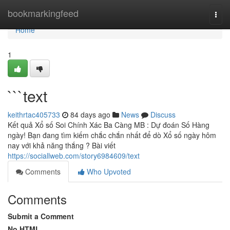
Home
bookmarkingfeed
Togg
navi
Home
1
```text
keithrtac405733
84 days ago
News
Discuss
Kết quả Xổ số Soi Chính Xác Ba Càng MB : Dự đoán Số Hàng
ngày! Bạn đang tìm kiếm chắc chắn nhất để dò Xổ số ngày hôm
nay với khả năng thắng ? Bài viết
https://sociallweb.com/story6984609/text
Comments
Who Upvoted
Comments
Submit a Comment
No HTML