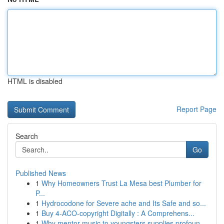
HTML is disabled
Report Page
Search
Go
Published News
1
Why Homeowners Trust La Mesa best Plumber for
P...
1
Hydrocodone for Severe ache and Its Safe and so...
1
Buy 4-ACO-copyright Digitally : A Comprehens...
1
Why mentor music to youngsters supplies profoun...