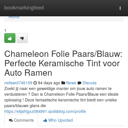
Home
bookmarkingfeed
Togg
navi
Home
1
Chameleon Folie Paars/Blauw:
Perfecte Keramische Tint voor
Auto Ramen
neilswol746159
84 days ago
News
Discuss
Zoekt jij naar een geweldige manier om jouw auto ramen te
verduisteren ? Dan is Chameleon Folie Paars/Blauw een ideale
oplossing ! Deze fantastische keramische tint biedt een unieke
paars/blauwe glans die
https://elijahtgxz084891.qodsblog.com/profile
Comments
Who Upvoted