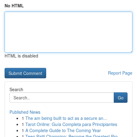
No HTML
HTML is disabled
Report Page
Search
Go
Published News
1
The am being built to act as a secure an...
1
Tarot Online: Guía Completa para Principiantes
1
A Complete Guide to The Coming Year
1
Teen Patti Champion: Become the Greatest Pro