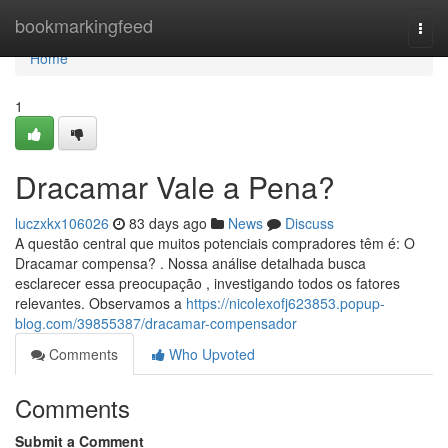
Home
bookmarkingfeed
Togg
navi
Home
1
Dracamar Vale a Pena?
luczxkx106026
83 days ago
News
Discuss
A questão central que muitos potenciais compradores têm é: O
Dracamar compensa? . Nossa análise detalhada busca
esclarecer essa preocupação , investigando todos os fatores
relevantes. Observamos a
https://nicolexofj623853.popup-
blog.com/39855387/dracamar-compensador
Comments
Who Upvoted
Comments
Submit a Comment