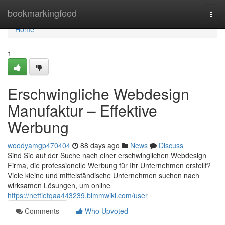
Home
bookmarkingfeed
Togg
navi
Home
1
Erschwingliche Webdesign
Manufaktur – Effektive
Werbung
woodyamgp470404
88 days ago
News
Discuss
Sind Sie auf der Suche nach einer erschwinglichen Webdesign
Firma, die professionelle Werbung für Ihr Unternehmen erstellt?
Viele kleine und mittelständische Unternehmen suchen nach
wirksamen Lösungen, um online
https://nettiefqaa443239.bimmwiki.com/user
Comments
Who Upvoted