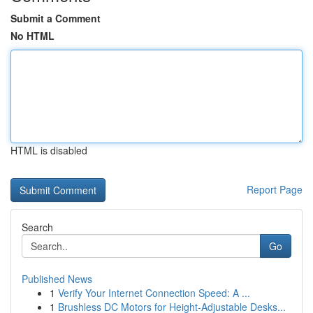
Submit a Comment
No HTML
HTML is disabled
Report Page
Search
Go
Published News
1
Verify Your Internet Connection Speed: A ...
1
Brushless DC Motors for Height-Adjustable Desks...