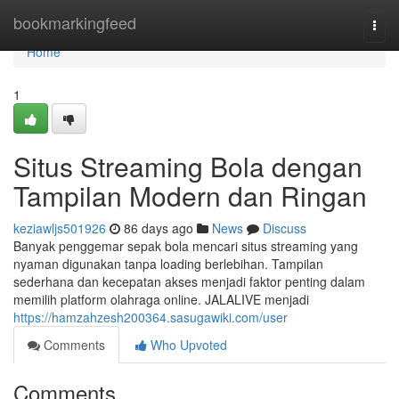
Home
bookmarkingfeed
Togg
navi
Home
1
Situs Streaming Bola dengan
Tampilan Modern dan Ringan
keziawljs501926
86 days ago
News
Discuss
Banyak penggemar sepak bola mencari situs streaming yang
nyaman digunakan tanpa loading berlebihan. Tampilan
sederhana dan kecepatan akses menjadi faktor penting dalam
memilih platform olahraga online. JALALIVE menjadi
https://hamzahzesh200364.sasugawiki.com/user
Comments
Who Upvoted
Comments